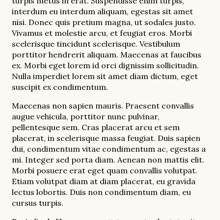
turpis metus in erat. Suspendisse enim turpis,
interdum eu interdum aliquam, egestas sit amet
nisi. Donec quis pretium magna, ut sodales justo.
Vivamus et molestie arcu, et feugiat eros. Morbi
scelerisque tincidunt scelerisque. Vestibulum
porttitor hendrerit aliquam. Maecenas at faucibus
ex. Morbi eget lorem id orci dignissim sollicitudin.
Nulla imperdiet lorem sit amet diam dictum, eget
suscipit ex condimentum.
Maecenas non sapien mauris. Praesent convallis
augue vehicula, porttitor nunc pulvinar,
pellentesque sem. Cras placerat arcu et sem
placerat, in scelerisque massa feugiat. Duis sapien
dui, condimentum vitae condimentum ac, egestas a
mi. Integer sed porta diam. Aenean non mattis elit.
Morbi posuere erat eget quam convallis volutpat.
Etiam volutpat diam at diam placerat, eu gravida
lectus lobortis. Duis non condimentum diam, eu
cursus turpis.