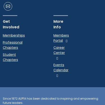
Get
More
Involved
Info
Memberships
Members
Portal
Professional
Chapters
Career
Center
Student
Chapters
Events
Calendar
Since 1972 ALPFA has been dedicated to inspiring and empowering
future leaders.