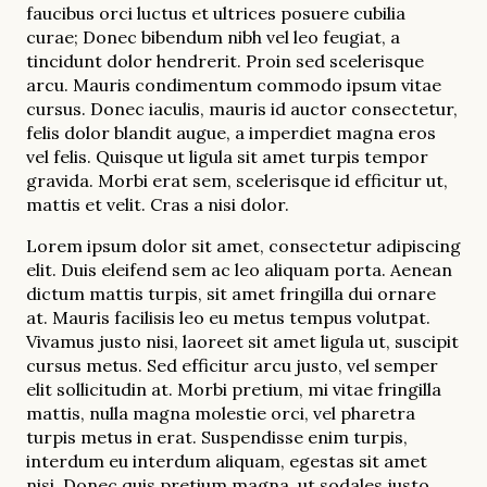
faucibus orci luctus et ultrices posuere cubilia
curae; Donec bibendum nibh vel leo feugiat, a
tincidunt dolor hendrerit. Proin sed scelerisque
arcu. Mauris condimentum commodo ipsum vitae
cursus. Donec iaculis, mauris id auctor consectetur,
felis dolor blandit augue, a imperdiet magna eros
vel felis. Quisque ut ligula sit amet turpis tempor
gravida. Morbi erat sem, scelerisque id efficitur ut,
mattis et velit. Cras a nisi dolor.
Lorem ipsum dolor sit amet, consectetur adipiscing
elit. Duis eleifend sem ac leo aliquam porta. Aenean
dictum mattis turpis, sit amet fringilla dui ornare
at. Mauris facilisis leo eu metus tempus volutpat.
Vivamus justo nisi, laoreet sit amet ligula ut, suscipit
cursus metus. Sed efficitur arcu justo, vel semper
elit sollicitudin at. Morbi pretium, mi vitae fringilla
mattis, nulla magna molestie orci, vel pharetra
turpis metus in erat. Suspendisse enim turpis,
interdum eu interdum aliquam, egestas sit amet
nisi. Donec quis pretium magna, ut sodales justo.