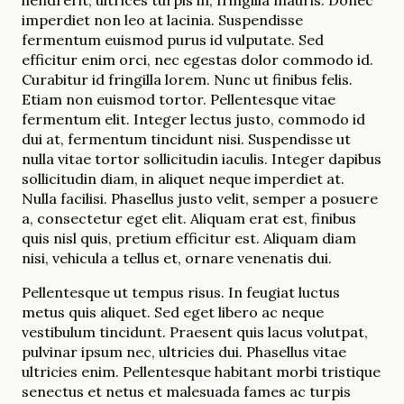
hendrerit, ultrices turpis in, fringilla mauris. Donec
imperdiet non leo at lacinia. Suspendisse
fermentum euismod purus id vulputate. Sed
efficitur enim orci, nec egestas dolor commodo id.
Curabitur id fringilla lorem. Nunc ut finibus felis.
Etiam non euismod tortor. Pellentesque vitae
fermentum elit. Integer lectus justo, commodo id
dui at, fermentum tincidunt nisi. Suspendisse ut
nulla vitae tortor sollicitudin iaculis. Integer dapibus
sollicitudin diam, in aliquet neque imperdiet at.
Nulla facilisi. Phasellus justo velit, semper a posuere
a, consectetur eget elit. Aliquam erat est, finibus
quis nisl quis, pretium efficitur est. Aliquam diam
nisi, vehicula a tellus et, ornare venenatis dui.
Pellentesque ut tempus risus. In feugiat luctus
metus quis aliquet. Sed eget libero ac neque
vestibulum tincidunt. Praesent quis lacus volutpat,
pulvinar ipsum nec, ultricies dui. Phasellus vitae
ultricies enim. Pellentesque habitant morbi tristique
senectus et netus et malesuada fames ac turpis